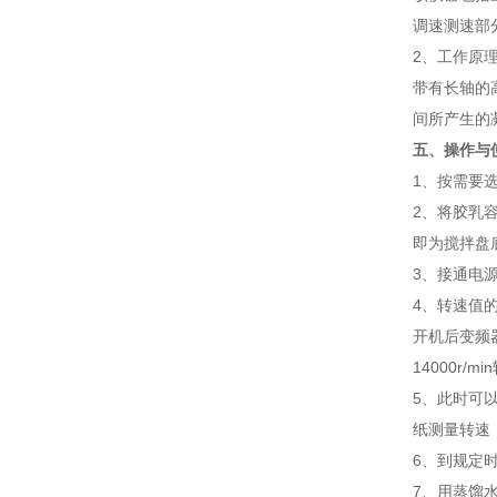
调速测速部
2
、工作原
带有长轴的
间所产生的
五、操作与
1
、按需要
2
、将胶乳
即为搅拌盘
3
、接通电
4
、转速值
开机后变频
14000r/min
5
、此时可以
纸测量转速
6
、到规定
7
、用蒸馏