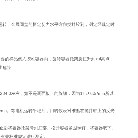
运转，金属圆盘的恒定切力水平方向搅拌胶乳，测定经规定时
要的样品倒入胶乳容器内，旋转容器托架旋钮升到zui高点，
生危险。
234.0
左右，如不是调面板上的旋钮，因为
1Hz
≈
60r/min
所以
/min
。等电机运转平稳后，用转数表对准贴在搅拌轴上的反光
停止后将容器托架降到底部。松开容器紧固螺钉，将容器取下。
按有关标准规定进行测定。