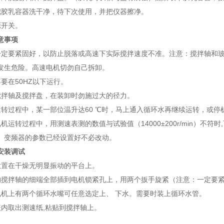
把胶乳容器洗干净，待下次使用，并把仪器擦净。
源开关。
意事项
一定要紧固好，以防止脱落或高速下实际搅拌速度不准。注意：搅拌轴和
发生危险。高速电机切勿自己拆卸。
不要在
50HZ
以下运行。
搅拌轴及搅拌盘，在装卸时勿施过大的径力。
运转过程中，某一部位温升达
60
℃时，马上通入循环水再继续运转，或停
电机运转过程中，用测速表测的数值与试验值（
14000
±
200r/min
）不符时
,
。变频器的参数已经设置好不必改动。
安装调试
放置在干燥无明显振动的平台上。
的搅拌轴的细端全部插到电机锁紧孔上，用两个扳手旋紧（注意：一定要
电机上有两个循环水嘴可任意选定上、
下水。需要时装上循环水管。
表内取出测速纸
,
粘贴到搅拌轴上。