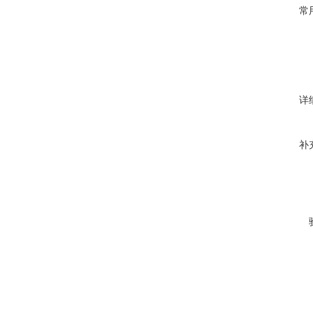
常
详
补