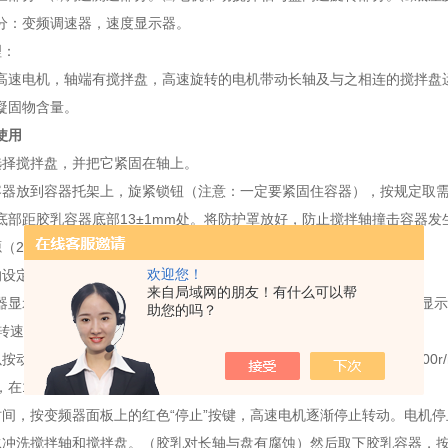
分：变频调速器，速度显示器。
理：
高速电机，轴端有搅拌盘，高速旋转的电机带动长轴及与之相连的搅拌盘
凝固物含量。
使用
选择搅拌盘，并把它紧固在轴上。
容器放到容器托架上，旋紧锁钮（注意：一定要紧固住容器），按规定取需
底部距胶乳容器底部
13
±
1mm
处。将防护罩放好，防止搅拌轴撞击容器发
源（
220V
）打开电源开关。
欢迎您！
的设定：
来自局域网的朋友！有什么可以帮
器显示“
H234.0
”，“
H
”处于闪动状态，后面的数字为频率数值，此时应显示
助您的吗？
转速时频率在
234
左右，出厂时已将转速设定为此值。
按动变频器面板上绿色的“运行”按键
,
高速电机可自动提升到
14000
±
200r
，在
14000
±
200r/min
左右即可，如不是可以调整。
时间，按变频器面板上的红色“停止”按键，高速电机逐渐停止转动。电机
水冲洗搅拌轴和搅拌盘。（胶乳对长轴与盘有腐蚀）然后取下胶乳容器，