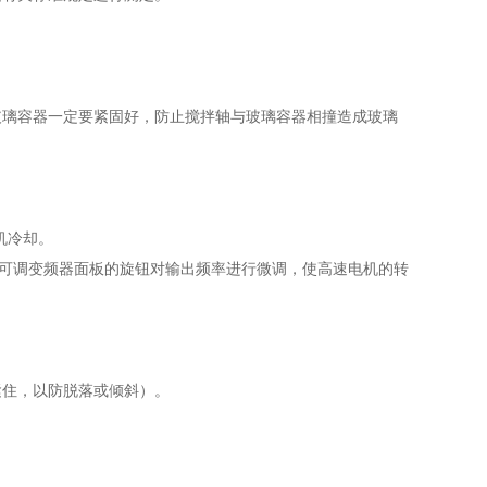
玻璃容器一定要紧固好，防止搅拌轴与玻璃容器相撞造成玻璃
机冷却。
可调变频器面板的旋钮对输出频率进行微调，使高速电机的转
紧住，以防脱落或倾斜）。