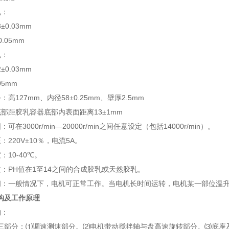
乳：
3
±
0.03mm
0.05mm
乳：
2
±
0.03mm
05mm
器：高
127mm
、内径
58
±
0.25mm
、壁厚
2.5mm
底部距胶乳容器底部内表面距离
13
±
1mm
围：可在
3000r/min
—
20000r/min
之间任意设定（包括
14000r/min
）。
压：
220V
±
10
％，电流
5A
。
度：
10-40
℃。
质：
PH
值在
1
至
14
之间的合成胶乳或天然胶乳。
间：一般情况下，电机可正常工作。当电机长时间运转，电机某一部位温
构及工作原理
构：
三部分：⑴调速测速部分。⑵电机带动搅拌轴与盘高速旋转部分。⑶底座