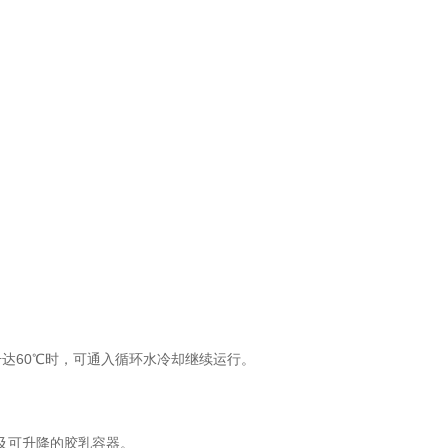
升达
60
℃时，可通入循环水冷却继续运行。
及可升降的胶乳容器。