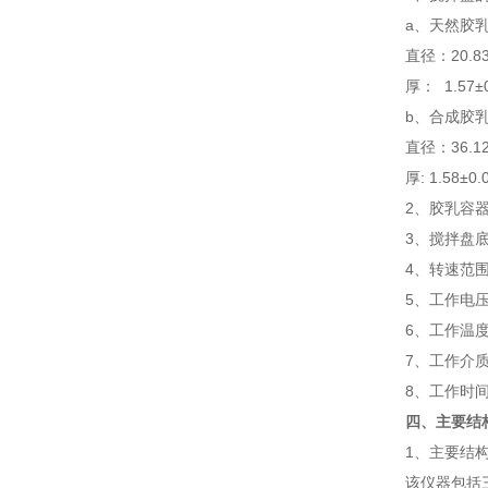
a
、天然胶
直径：
20.8
厚：
1.57
±
b
、合成胶
直径：
36.1
厚
: 1.58
±
0.
2
、胶乳容
3
、搅拌盘
4
、转速范
5
、工作电
6
、工作温
7
、工作介
8
、工作时
四、主要结
1
、主要结
该仪器包括