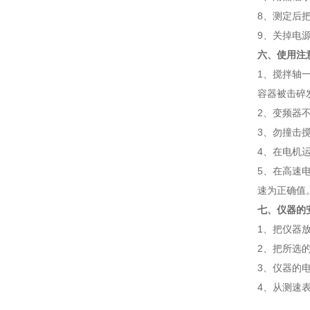
8
、测定后
9
、关掉电
六、使用注
1
、搅拌轴
容器被击碎
2
、变频器
3
、勿撞击
4
、在电机
5
、在高速
速为正确值
七、仪器的
1
、把仪器
2
、把所选
3
、仪器的
4
、从测速