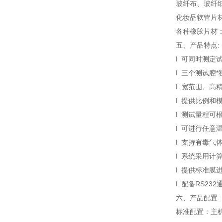
玻纤布、玻纤
化妆品软管片
各种橡胶片材
五、产品特点:
l 可同时测
l 三个测试腔
l 宽范围、
l 提供比例和
l 测试量程
l 可进行任
l 支持有毒气
l 系统采用计
l 提供标准
l 配备RS2
六、产品配置:
标准配置：主