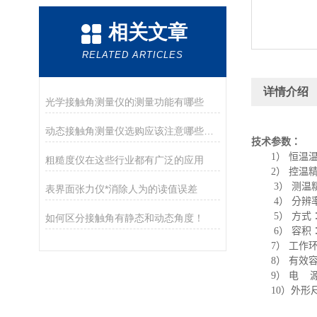
相关文章
RELATED ARTICLES
详情介绍
光学接触角测量仪的测量功能有哪些
动态接触角测量仪选购应该注意哪些问题并进行说明
技术参数：
1
） 恒温
粗糙度仪在这些行业都有广泛的应用
2
） 控温
3
） 测温
表界面张力仪*消除人为的读值误差
4
） 分辨
5
） 方式
如何区分接触角有静态和动态角度！
6
） 容积
7
） 工作
8
） 有效
9
） 电
10
）外形