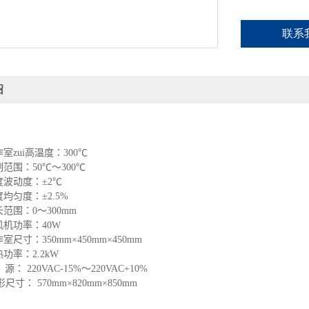
联系
绍
作室zui高温度：
300
℃
制范围：
50
℃
～
300
℃
度波动度：±
2
℃
度均匀度：±
2.5%
长范围：
0
～
300mm
风机功率：
40W
作室尺寸：
350mm
×
450mm
×
450mm
热功率：
2.2kW
源：
220VAC-15%
～
220VAC+10%
形尺寸：
570mm
×
820mm
×
850mm