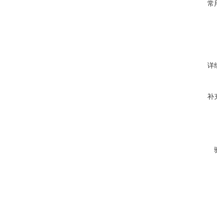
常
详
补