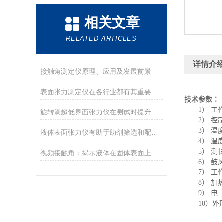
相关文章
RELATED ARTICLES
详情介
接触角测定仪原理、应用及发展前景
表面张力测定仪在各行业都有其重要作用
技术参数：
1
） 工
旋转滴超低界面张力仪在测试时提升精度时应注意什么
2
） 控
3
） 温
液体表面张力仪有助于助剂筛选和配方优化
4
） 温
5
） 测
视频接触角：揭示液体在固体表面上的神秘行为
6
） 鼓
7
） 工
8
） 加
9
） 电
10
）外