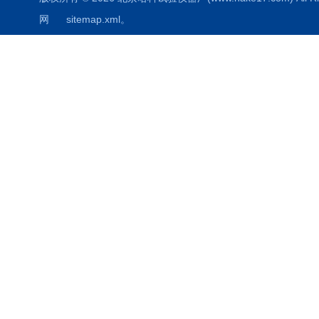
网
sitemap.xml
。