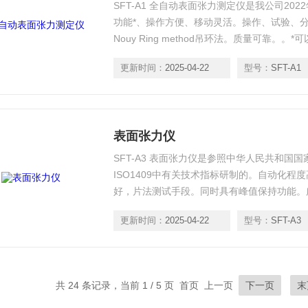
SFT-A1 全自动表面张力测定仪是我公司20
功能*、操作方便、移动灵活。操作、试验、分析
Nouy Ring method吊环法。质量可靠
验曲线自动生成、曲线点取分析、放大、全屏
更新时间：
2025-04-22
型号：
SFT-A1
A3/A4/A5表面张力测试方法。可与各国进
表面张力仪
SFT-A3 表面张力仪是参照中华人民共和国国家标
ISO1409中有关技术指标研制的。自动化
好，片法测试手段。同时具有峰值保持功能。
力、印刷、学校等科学研究领域。测量液体表
更新时间：
2025-04-22
型号：
SFT-A3
共 24 条记录，当前 1 / 5 页 首页 上一页
下一页
末