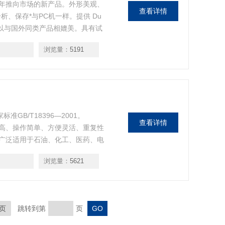
22年推向市场的新产品。外形美观、
查看详情
、保存*与PC机一样。提供 Du
。。*可以与国外同类产品相媲美。具有试
等分析功能。提供哈科自主产权
浏览量：
5191
口仪器进行数据对比。方法对比。
准GB/T18396—2001。
查看详情
程度高、操作简单、方便灵活、重复性
广泛适用于石油、化工、医药、电
面张力用。
浏览量：
5621
页
跳转到第
页