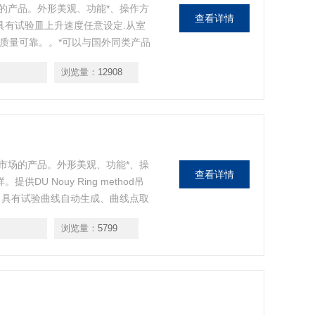
市场的产品。外形美观、功能*、操作方
查看详情
具有试验皿上升速度任意设定.从室
质量可靠。。*可以与国外同类产品
析、放大、全屏等分析功能提供哈
浏览量：
12908
可以与各国进口仪器进行对比。
推向市场的产品。外形美观、功能*、操
查看详情
U Nouy Ring method吊
。具有试验曲线自动生成、曲线点取
浏览量：
5799