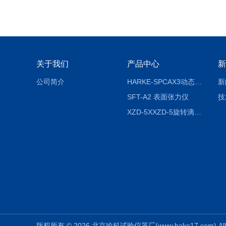
关于我们
产品中心
新
公司简介
HARKE-SPCAX3动态接触角测定仪系列
新
SFT-A2 表面张力仪
技
XZD-5XXZD-5旋转滴超低界面张力仪
版权所有 © 2026 北京哈科试验仪器厂(www.hake17.com) All 