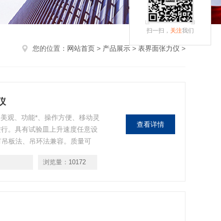
扫一扫，
关注
我们
您的位置：
网站首页
>
产品展示
>
表界面张力仪
>
仪
形美观、功能*、操作方便、移动灵
查看详情
进行。具有试验皿上升速度任意设
具有吊板法、吊环法兼容。质量可
验曲线自动生成、曲线点取分析、放
浏览量：
10172
4/A5表面张力测试方法。