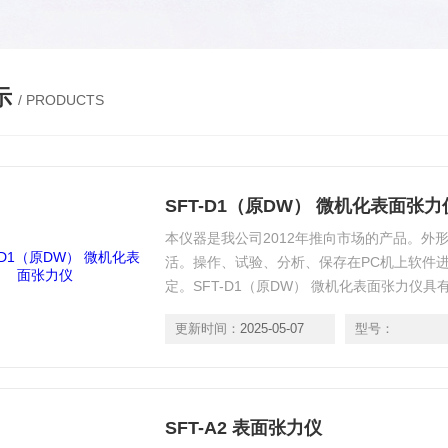
示
/ PRODUCTS
SFT-D1（原DW） 微机化表面张力
本仪器是我公司2012年推向市场的产品。外
活。操作、试验、分析、保存在PC机上软件
定。SFT-D1（原DW） 微机化表面张力仪
靠。。*可以与国外同类产品相媲美。具有试
更新时间：
2025-05-07
型号：
大、全屏等分析功能。提供哈科自主产权A3/A
SFT-A2 表面张力仪