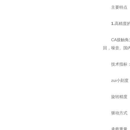
主要特点
1.
高精度
CA接触角主
回，噪音。国
技术指标：圆
zui小刻度 
旋转精度 0.
驱动方式 
承载重量 