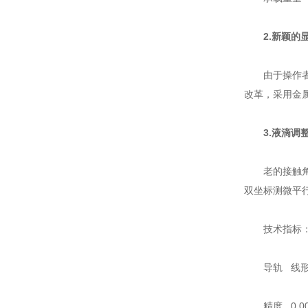
2.新颖的
由于操作者长
改革，采用金
3.液滴调
老的接触角测
双坐标测微平
技术指标：行
导轨 线形
精度 0.00