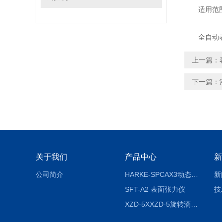
适用范
全自动表面
上一篇：
下一篇：
关于我们
产品中心
新
公司简介
HARKE-SPCAX3动态接触角测定仪系列
新
SFT-A2 表面张力仪
技
XZD-5XXZD-5旋转滴超低界面张力仪