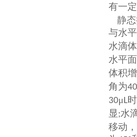
有一定
静态
与水平
水滴体
水平面
体积增
角为
4
μ
时
30
L
显
水
;
移动，