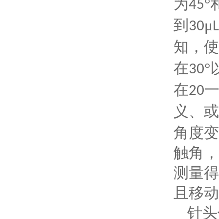
为
°
45
到
μ
30
L
知，使
在
°
30
在
20
义、或
角度变
触角，
测量得
且移动
针头