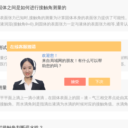
固体之间是如何进行接触角测量的
表面张力已知时,接触角的测量为计算固体本身的表面张力提供了可能性
液润湿(接触角θ=0),则固体的表面张力一定与液体的表面张力相等,通常认为
测试仪在电子元件材料中运用
欢迎您！
量仪广泛应用于各个行业领域，在手机制造、玻璃制造、表面处理、材料
来自局域网的朋友！有什么可以帮
医疗生物等领域，接触角测量已经成为了一项评估表面性能的重要仪器。根
助您的吗？
测量仪分析方法
平平面上滴上一滴小液滴，在固体表面上的固－液－气三相交界点处由其
接触角。而水滴角则是指滴出液滴为水滴的时候对应的接触角值。水滴角测
过接触角判断疏水性？